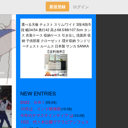
新規登録
ログイン
選べる天板 チェスト スリム/ワイド 3段/4段/5
段 幅34/54 奥行42 高さ68.5/88/107.5cm タン
ス 衣装ケース 収納ケース 引き出し 洗面所 収
納 子供部屋 クローゼット 隠す収納 ランドリ
ーチェスト ルームス 日本製 サンカ SANKA 
【送料無料】
re
NEW ENTRIES
2022、ＧＷ！
(05.04)
10月は、インド映画祭
(10.09)
今年のナマステインディア は
(10.09)
10日、代々木公園でアラビアンフェス