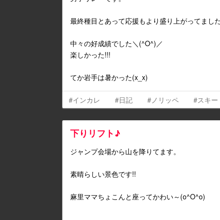
最終種目とあって応援もより盛り上がってました!
中々の好成績でした＼(^O^)／
楽しかった!!!
てか岩手は暑かった(x_x)
#インカレ
#日記
#ノリッペ
#スキー
下りリフト♪
ジャンプ会場から山を降りてます。
素晴らしい景色です!!
麻里ママちょこんと座ってかわい～(o^O^o)