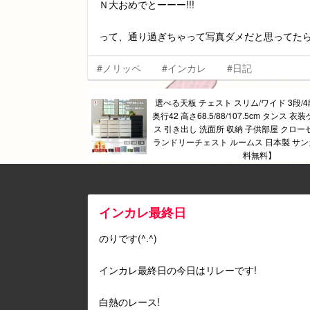
Ｎ大おめでとーーー!!!
って、通り過ぎちゃって写真ダメだと思ってたらバ
#ノリッペ
#インカレ
#日記
選べる天板 チェスト スリム/ワイド 3段/4段/
奥行42 高さ68.5/88/107.5cm タンス 
ス 引き出し 洗面所 収納 子供部屋 クロー
ランドリーチェスト ルームス 日本製 サンカ
料無料】
インカレ最終日
のりです(^.^)
インカレ最終日の今日はリレーです!
白熱のレース!