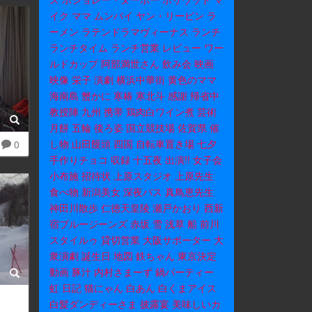
イク
ママ
ムンバイ
ヤン・リーピン
ラ
ーメン
ラテンドラマヴィーナス
ランチ
ランチタイム
ランチ営業
レビュー
ワー
ルドカップ
阿部満世さん
飲み会
映画
映像
栄子
演劇
横浜中華街
黄色のママ
海南島
蟹かに
寒椿
寒北斗
感謝
帰省中
教授陣
九州
携帯
鶏肉白ワイン煮
芸術
月餅
五輪
後ろ姿
国立競技場
佐賀県
催
し物
山田饅頭
四国
自転車置き場
七夕
0
手作りチョコ
収録
十五夜
出演!!
女子会
小布施
招待状
上原スタジオ
上原先生
食べ物
新潟美女
深夜バス
真鳥恵先生
神田川散歩
仁徳天皇陵
瀬戸かおり
西新
宿ブルージーンズ
赤坂
雪
浅草
船
前川
スタイルゥ
貸切営業
大阪サポーター
大
衆演劇
誕生日
地図
鉄ちゃん
東京決定
動画
豚汁
内村さまーず
鍋パーティー
虹
日記
猫にゃん
白あん
白くまアイス
白髪ダンディーさま
披露宴
美味しいカ