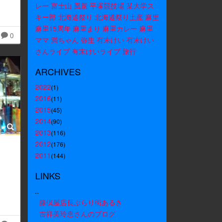
レー
富士山
風景
平塚競技場
某大学ス
キー部
北海道祭り
北海道祭り土産
麻里
麻里15周年
麻里まり
麻里カレー
麻里
0
ママ
満ちゃん
弥生
有末けい
有末けい
さんライブ
有末けいライブ
旅行
ARCHIVES
2022
(1)
2016
(11)
2015
(45)
2014
(90)
2013
(116)
2012
(176)
2011
(144)
LINKS
..
籐倶屋店長ぶらり街あるき
吉祥美玲恵さんのブログ