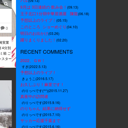
バル
(09.13)
9月は 3日連続の 飲み会！
(09.13)
王子北口1分弱中華居酒屋   陳龍
(06.18)
予想以上のライブ！
(05.15)
このところ  ショーめぐり
(04.10)
0
明日のお出かけ
(03.26)
躍りまくりました！
(02.20)
崎実業
別 4分別
RECENT COMMENTS
ミ箱 ご
ャスター
2022、ＧＷ！
すぎ(2022.5.13)
予想以上のライブ！
きょうこ(2016.5.17)
お久しぶり！麻里です！
のりっぺです(^^)(2015.11.27)
真夜中の訪問者
のりっぺです(2015.9.16)
のりちゃん  結果に納得せず
のりっぺです(2015.7.10)
サッカー応援千葉まで
のりっぺです(2015.6.16)