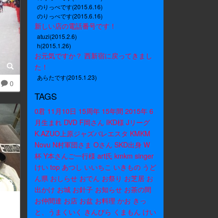
のりっぺです(2015.6.16)
のりっぺです(2015.6.16)
新しい店の電話番号です！
atuzi(2015.2.6)
h(2015.1.26)
お元気ですか？ 西新宿に戻ってきまし
た！
あらたです(2015.1.23)
0
TAGS
0君
11月10日
15周年
15年間
2015年
6
月生まれ
DVD
F岡さん
IKD様
Jリーグ
K.AZUO上原ジャズバレエスタ
KMKM
Novu
N村軍団さま
Oさん
SKD出身
W
杯
Y本さんご一行様
art氏
kmkm
singer
けい
top
あつし
いいちこ
いきもの
うど
ん県
おしらせ
おでん
お祭り
お芝居
お
出かけ
お城
お針子
お知らせ
お茶の間
お仲間達
お店
お盆
お料理
かお
きっ
と、うまくいく
きんびら
くまもん
けい