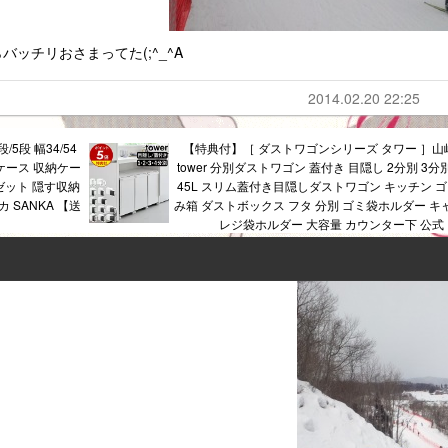
ッチリおさまってた(;^_^A
2014.02.20 22:25
5段 幅34/54
【特典付】［ ダストワゴンシリーズ タワー ］山
衣装ケース 収納ケー
tower 分別ダストワゴン 蓋付き 目隠し 2分別 3分
ゼット 隠す収納
45L スリム蓋付き目隠しダストワゴン キッチン ゴ
 SANKA 【送
み箱 ダストボックス フタ 分別 ゴミ袋ホルダー キ
レジ袋ホルダー 大容量 カウンター下 公式