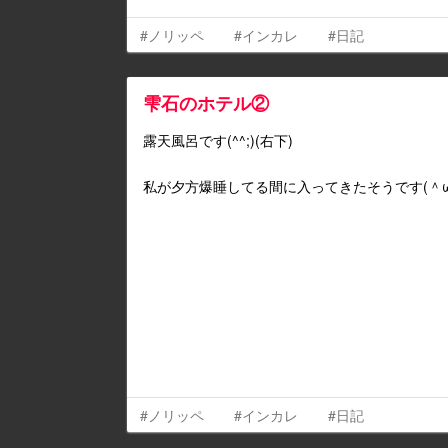
#ノリッペ
#インカレ
#日記
雫石のホテル②
露天風呂です(^^;)(右下)
私が夕方爆睡してる間に入ってきたそうです(＾ω
#ノリッペ
#インカレ
#日記