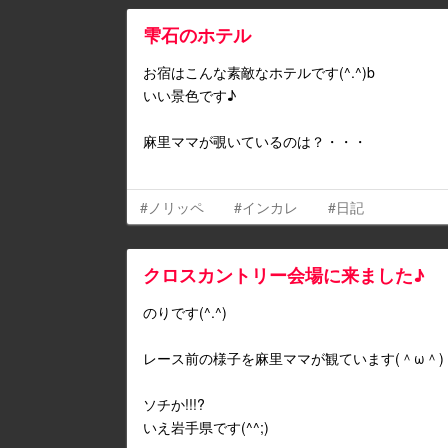
雫石のホテル
お宿はこんな素敵なホテルです(^.^)b
いい景色です♪
麻里ママが覗いているのは？・・・
#ノリッペ
#インカレ
#日記
クロスカントリー会場に来ました♪
のりです(^.^)
レース前の様子を麻里ママが観ています(＾ω＾)
ソチか!!!?
いえ岩手県です(^^;)