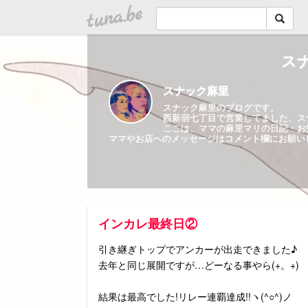
tuna.be
スナ
スナック麻里
スナック麻里のブログです。
西新宿七丁目で営業してました、ス
ここは、ママの麻里マリの日記・お
ママやお店へのメッセージはコメント欄にお願い
インカレ最終日②
引き継ぎトップでアンカーが出走できました♪
去年と同じ展開ですが…どーなる事やら(+。+)
結果は最高でした!リレー連覇達成!!ヽ(^○^)ノ