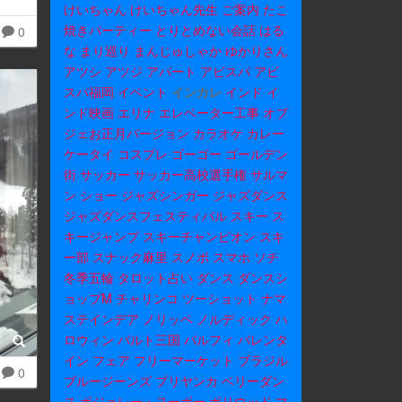
けいちゃん
けいちゃん先生
ご案内
たこ
焼きパーティー
とりとめない会話
はる
0
な
まり巡り
まんじゅしゃか
ゆかりさん
アツシ
アツジ
アパート
アビスパ
アビ
スパ福岡
イベント
インカレ
インド
イ
ンド映画
エリナ
エレベーター工事
オブ
ジェお正月バージョン
カラオケ
カレー
ケータイ
コスプレ
ゴーゴー
ゴールデン
街
サッカー
サッカー高校選手権
サルマ
ン
ショー
ジャズシンガー
ジャズダンス
ジャズダンスフェスティバル
スキー
ス
キージャンプ
スキーチャンピオン
スキ
ー部
スナック麻里
スノボ
スマホ
ソチ
冬季五輪
タロット占い
ダンス
ダンスシ
ョップM
チャリンコ
ツーショット
ナマ
ステインデア
ノリッペ
ノルディック
ハ
ロウィン
バルト三国
バルフィ
バレンタ
イン
フェア
フリーマーケット
ブラジル
0
ブルージーンズ
プリヤンカ
ベリーダン
ス
ボジョレー・ヌーボー
ボリウッド
マ