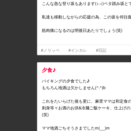
こんな急な登り坂もあります(>.<)ベタ踏み坂とで
私達も移動しながらの応援の為、この坂を何往復も
筋肉痛になるのは明後日あたりでしょう(笑)
#ノリッペ
#インカレ
#日記
夕食♪
バイキングの夕食でした♪
もちろん地酒は欠かしません(^.^)b
これをたいらげた後も更に、麻里ママは和定食
刺身等々お酒のお供&冷麺ご飯ケーキ、仕上げの
(笑)
ママ地酒ごちそうさまでしたm(__)m