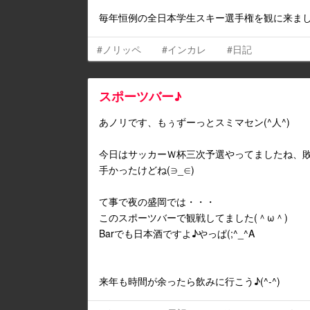
毎年恒例の全日本学生スキー選手権を観に来まし
#ノリッペ
#インカレ
#日記
スポーツバー♪
あノリです、もぅずーっとスミマセン(^人^)
今日はサッカーＷ杯三次予選やってましたね、
手かったけどね(∋_∈)
て事で夜の盛岡では・・・
このスポーツバーで観戦してました(＾ω＾)
Barでも日本酒ですよ♪やっぱ(;^_^A
来年も時間が余ったら飲みに行こう♪(^-^)