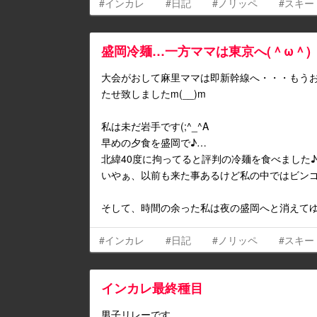
#インカレ
#日記
#ノリッペ
#スキー
盛岡冷麺…一方ママは東京へ(＾ω＾)
大会がおして麻里ママは即新幹線へ・・・もうお
たせ致しましたm(__)m
私は未だ岩手です(;^_^A
早めの夕食を盛岡で♪…
北緯40度に拘ってると評判の冷麺を食べました♪
いやぁ、以前も来た事あるけど私の中ではビンゴ♪
そして、時間の余った私は夜の盛岡へと消えてゆ
#インカレ
#日記
#ノリッペ
#スキー
インカレ最終種目
男子リレーです。