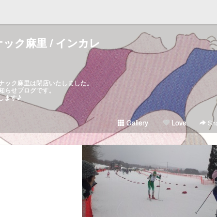
ック麻里 / インカレ
ナック麻里は閉店いたしました。
知らせブログです。
します♪
Gallery
Love
Sha